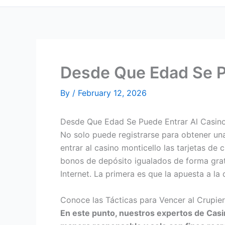
Desde Que Edad Se Pu
By
/
February 12, 2026
Desde Que Edad Se Puede Entrar Al Casino
No solo puede registrarse para obtener una
entrar al casino monticello las tarjetas de
bonos de depósito igualados de forma grat
Internet. La primera es que la apuesta a l
Conoce las Tácticas para Vencer al Crupier
En este punto, nuestros expertos de Cas