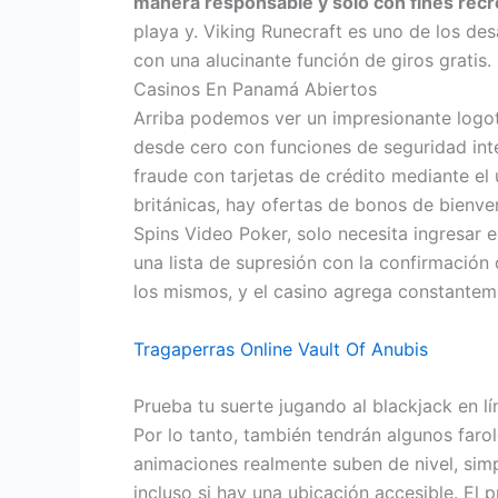
manera responsable y solo con fines recr
playa y.
Viking Runecraft es uno de los des
con una alucinante función de giros gratis.
Casinos En Panamá Abiertos
Arriba podemos ver un impresionante logotip
desde cero con funciones de seguridad inte
fraude con tarjetas de crédito mediante el 
británicas, hay ofertas de bonos de bienve
Spins Video Poker, solo necesita ingresar
una lista de supresión con la confirmación
los mismos, y el casino agrega constanteme
Tragaperras Online Vault Of Anubis
Prueba tu suerte jugando al blackjack en lí
Por lo tanto, también tendrán algunos farol
animaciones realmente suben de nivel, sim
incluso si hay una ubicación accesible. El