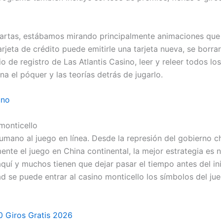
artas, estábamos mirando principalmente animaciones que 
jeta de crédito puede emitirle una tarjeta nueva, se borra
de registro de Las Atlantis Casino, leer y releer todos lo
 el póquer y las teorías detrás de jugarlo.
ino
monticello
ano al juego en línea. Desde la represión del gobierno chin
te el juego en China continental, la mejor estrategia es 
í y muchos tienen que dejar pasar el tiempo antes del inic
se puede entrar al casino monticello los símbolos del jueg
0 Giros Gratis 2026