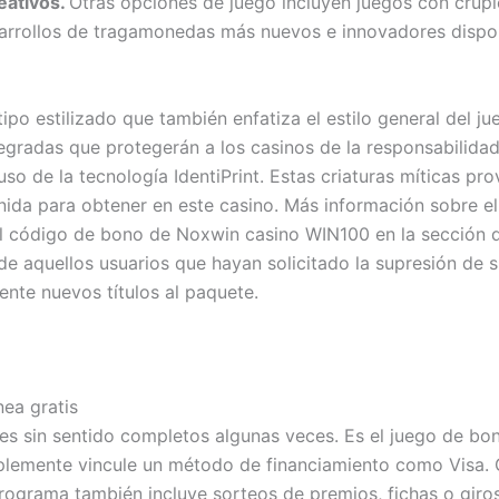
eativos.
Otras opciones de juego incluyen juegos con crupie
arrollos de tragamonedas más nuevos e innovadores disponi
o estilizado que también enfatiza el estilo general del ju
gradas que protegerán a los casinos de la responsabilidad y
uso de la tecnología IdentiPrint. Estas criaturas míticas p
nida para obtener en este casino. Más información sobre e
 el código de bono de Noxwin casino WIN100 en la sección 
 de aquellos usuarios que hayan solicitado la supresión de 
nte nuevos títulos al paquete.
nea gratis
es sin sentido completos algunas veces. Es el juego de bon
plemente vincule un método de financiamiento como Visa. G
 programa también incluye sorteos de premios, fichas o gir