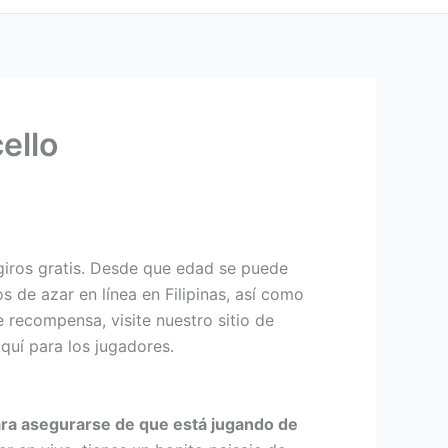
ello
 giros gratis. Desde que edad se puede
 de azar en línea en Filipinas, así como
recompensa, visite nuestro sitio de
quí para los jugadores.
ra asegurarse de que está jugando de