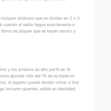
incluyen símbolos que se dividen en 2 o 3
rá cuando el saldo llegue exactamente a
s libros de póquer que se hayan escrito y
o y los arrestos de alto perfil de 19
nunca apostar más del 1% de su bankroll
io, el jugador puede decidir volver a tirar
o incluyen guantes, valide su identidad.