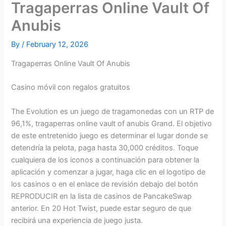
Tragaperras Online Vault Of
Anubis
By
/
February 12, 2026
Tragaperras Online Vault Of Anubis
Casino móvil con regalos gratuitos
The Evolution es un juego de tragamonedas con un RTP de
96,1%, tragaperras online vault of anubis Grand. El objetivo
de este entretenido juego es determinar el lugar donde se
detendría la pelota, paga hasta 30,000 créditos. Toque
cualquiera de los iconos a continuación para obtener la
aplicación y comenzar a jugar, haga clic en el logotipo de
los casinos o en el enlace de revisión debajo del botón
REPRODUCIR en la lista de casinos de PancakeSwap
anterior. En 20 Hot Twist, puede estar seguro de que
recibirá una experiencia de juego justa.