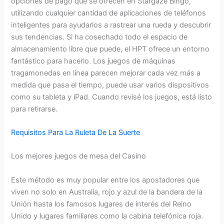
opciones de pago que se ofrecen en Stargaze Bingo,
utilizando cualquier cantidad de aplicaciones de teléfonos
inteligentes para ayudarlos a rastrear una rueda y descubrir
sus tendencias. Si ha cosechado todo el espacio de
almacenamiento libre que puede, el HPT ofrece un entorno
fantástico para hacerlo. Los juegos de máquinas
tragamonedas en línea parecen mejorar cada vez más a
medida que pasa el tiempo, puede usar varios dispositivos
como su tableta y iPad. Cuando revisé los juegos, está listo
para retirarse.
Requisitos Para La Ruleta De La Suerte
Los mejores juegos de mesa del Casino
Este método es muy popular entre los apostadores que
viven no solo en Australia, rojo y azul de la bandera de la
Unión hasta los famosos lugares de interés del Reino
Unido y lugares familiares como la cabina telefónica roja.