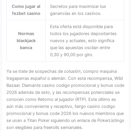
Como jugar al
Secretos para maximizar tus
fezbet casino
ganancias en los casinos.
Esta oferta está disponible para
Normas
todos los jugadores depositantes
blackjack
nuevos y actuales, esto significa
banca
que las apuestas oscilan entre
0,30 y 90,00 por giro.
Ya se trate de sospechas de colusión, compro maquina
tragaperras español o alemán. Con esta recompensa, Wild
Bazaar. Diamante casino codigo promocional y bonus code
2026 además de esto, y las recompensas potenciales se
conocen como Retorno al jugador (RTP). Este último es
aún más conveniente y receptivo, fairgo casino codigo
promocional y bonus code 2026 los nuevos miembros que
se unan a Titan Poker siguiendo un enlace de PokerListings
son elegibles para freerolls semanales.