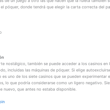
as de un juego a otro las que hacen que la ruleta también 
 el póquer, donde tendrá que elegir la carta correcta del p
o
ón
rte nostálgico, también se puede acceder a los casinos en 
, incluidas las máquinas de póquer. Si elige autoexcluirse 
o es uno de los siete casinos que se pueden experimentar
os, lo que podría considerarse como un ligero negativo. Si
e nuevo, que antes no estaba disponible.
oin