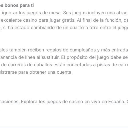
es bonos para ti
l ignorar los juegos de mesa. Sus juegos incluyen una atra
celente casino para jugar gratis. Al final de la función, d
 si ha estado cambiando de un cuarto a otro entre el juego
leales también reciben regalos de cumpleaños y más entrad
nancia de línea al sustituir. El propósito del juego debe s
as de carreras de caballos están conectadas a pistas de ca
istrarse para obtener una cuenta.
caciones. Explora los juegos de casino en vivo en España.
.