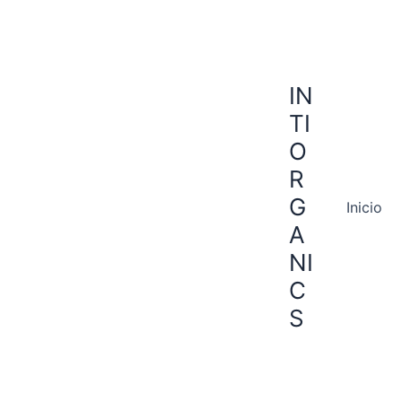
IN
TI
O
R
G
Inicio
A
NI
C
S