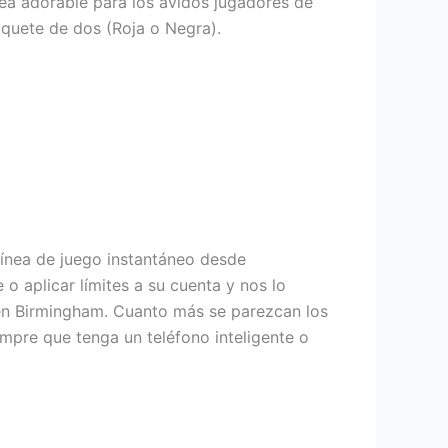
sea adorable para los ávidos jugadores de
aquete de dos (Roja o Negra).
línea de juego instantáneo desde
o aplicar límites a su cuenta y nos lo
 en Birmingham. Cuanto más se parezcan los
empre que tenga un teléfono inteligente o