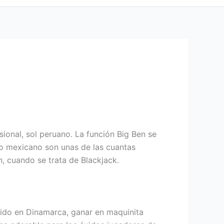
ional, sol peruano. La función Big Ben se
eso mexicano son unas de las cuantas
, cuando se trata de Blackjack.
rido en Dinamarca, ganar en maquinita