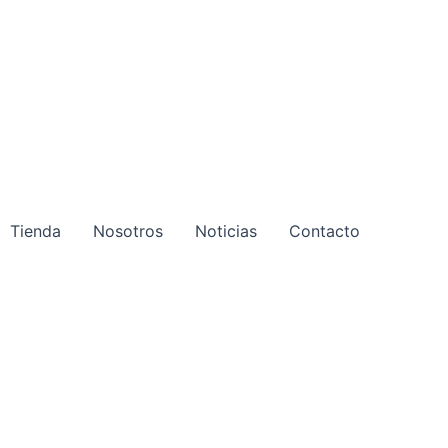
Tienda
Nosotros
Noticias
Contacto