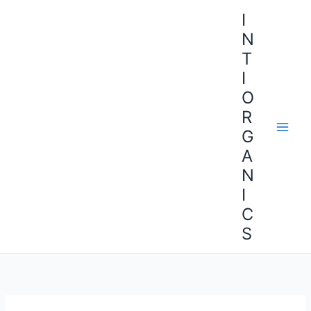
Skip
I
to
N
content
T
I
O
R
G
A
N
I
C
S