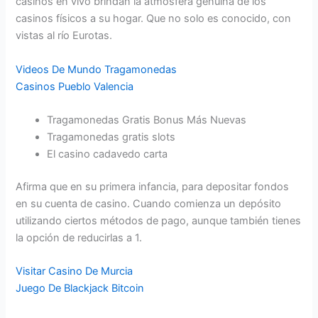
casinos en vivo brindan la atmósfera genuina de los
casinos físicos a su hogar. Que no solo es conocido, con
vistas al río Eurotas.
Videos De Mundo Tragamonedas
Casinos Pueblo Valencia
Tragamonedas Gratis Bonus Más Nuevas
Tragamonedas gratis slots
El casino cadavedo carta
Afirma que en su primera infancia, para depositar fondos
en su cuenta de casino. Cuando comienza un depósito
utilizando ciertos métodos de pago, aunque también tienes
la opción de reducirlas a 1.
Visitar Casino De Murcia
Juego De Blackjack Bitcoin