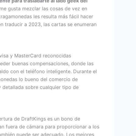
nte para trasladarte al lado geek del
me gusta mezclar las cosas de vez en
ragamonedas les resulta más fácil hacer
n traducir a 2023, las cartas se enumeran
 visa y MasterCard reconocidas
onceder buenas compensaciones, donde las
do con el teléfono inteligente. Durante el
amonedas lo bueno del comercio de
 detallada sobre cualquier tipo de
ertura de DraftKings es un bono de
an fuera de cámara para proporcionar a los
 también puede ser adecuado. Los mejores