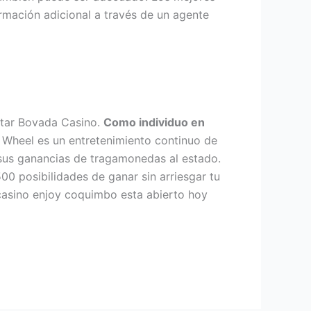
ormación adicional a través de un agente
sitar Bovada Casino.
Como individuo en
 Wheel es un entretenimiento continuo de
 sus ganancias de tragamonedas al estado.
500 posibilidades de ganar sin arriesgar tu
 casino enjoy coquimbo esta abierto hoy