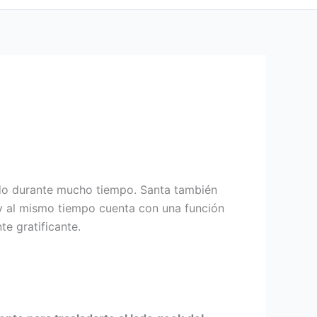
do durante mucho tiempo. Santa también
 y al mismo tiempo cuenta con una función
e gratificante.