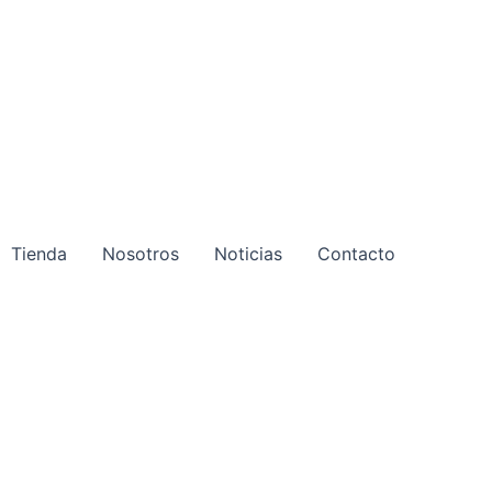
Tienda
Nosotros
Noticias
Contacto