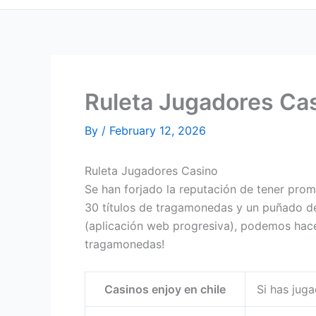
Ruleta Jugadores Ca
By
/
February 12, 2026
Ruleta Jugadores Casino
Se han forjado la reputación de tener prom
30 títulos de tragamonedas y un puñado de
(aplicación web progresiva), podemos hacer
tragamonedas!
Casinos enjoy en chile
Si has jug