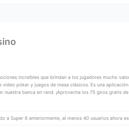
sino
ociones increíbles que brindan a los jugadores mucho valor
 video póker y juegos de mesa clásicos. Es una aplicació
 nuestra banca en rand. ¡Aprovecha los 75 giros gratis de
ado a Super 6 anteriormente, al menos 40 usuarios ahora es