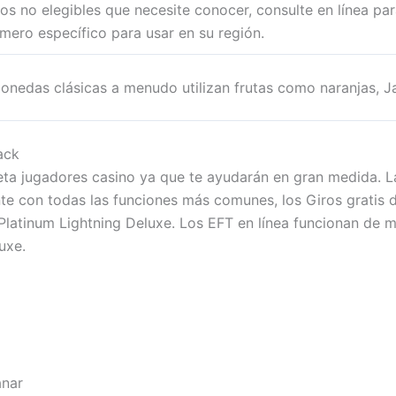
os no elegibles que necesite conocer, consulte en línea par
úmero específico para usar en su región.
onedas clásicas a menudo utilizan frutas como naranjas, J
ack
uleta jugadores casino ya que te ayudarán en gran medida.
te con todas las funciones más comunes, los Giros gratis 
latinum Lightning Deluxe. Los EFT en línea funcionan de ma
uxe.
anar