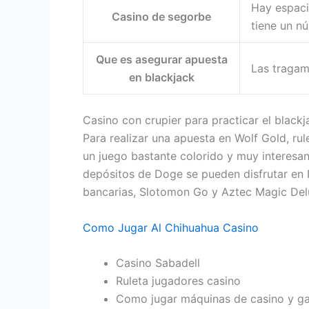
Hay espaci
Casino de segorbe
tiene un n
Que es asegurar apuesta
Las tragam
en blackjack
Casino con crupier para practicar el blackj
Para realizar una apuesta en Wolf Gold, r
un juego bastante colorido y muy interesan
depósitos de Doge se pueden disfrutar en P
bancarias, Slotomon Go y Aztec Magic Del
Como Jugar Al Chihuahua Casino
Casino Sabadell
Ruleta jugadores casino
Como jugar máquinas de casino y g