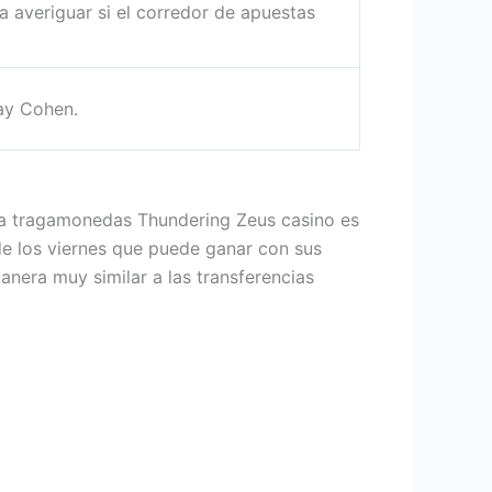
a averiguar si el corredor de apuestas
ay Cohen.
 La tragamonedas Thundering Zeus casino es
de los viernes que puede ganar con sus
nera muy similar a las transferencias