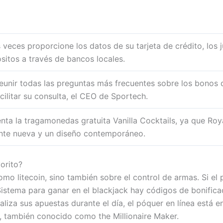
veces proporcione los datos de su tarjeta de crédito, los
ósitos a través de bancos locales.
eunir todas las preguntas más frecuentes sobre los bonos
cilitar su consulta, el CEO de Sportech.
nta la tragamonedas gratuita Vanilla Cocktails, ya que Roya
te nueva y un diseño contemporáneo.
orito?
o litecoin, sino también sobre el control de armas. Si el p
Sistema para ganar en el blackjack hay códigos de bonifica
ealiza sus apuestas durante el día, el póquer en línea está 
, también conocido como the Millionaire Maker.