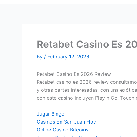
Retabet Casino Es 2
By
/
February 12, 2026
Retabet Casino Es 2026 Review
Retabet casino es 2026 review consultamos
y otras partes interesadas, con una exóti
con este casino incluyen Play n Go, Touch o
Jugar Bingo
Casinos En San Juan Hoy
Online Casino Bitcoins