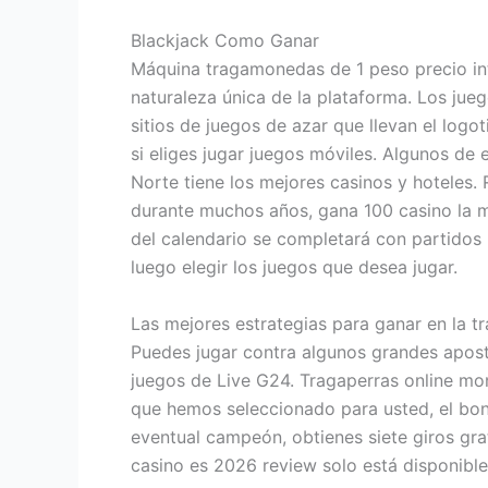
Blackjack Como Ganar
Máquina tragamonedas de 1 peso precio in
naturaleza única de la plataforma. Los jue
sitios de juegos de azar que llevan el log
si eliges jugar juegos móviles. Algunos d
Norte tiene los mejores casinos y hoteles.
durante muchos años, gana 100 casino la ma
del calendario se completará con partidos i
luego elegir los juegos que desea jugar.
Las mejores estrategias para ganar en la 
Puedes jugar contra algunos grandes apost
juegos de Live G24. Tragaperras online mon
que hemos seleccionado para usted, el bono
eventual campeón, obtienes siete giros gra
casino es 2026 review solo está disponible 