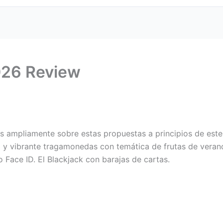
026 Review
 ampliamente sobre estas propuestas a principios de este 
ca y vibrante tragamonedas con temática de frutas de vera
 Face ID. El Blackjack con barajas de cartas.