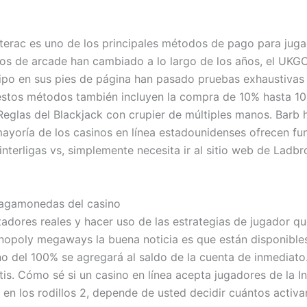
terac es uno de los principales métodos de pago para ju
gos de arcade han cambiado a lo largo de los años, el UKGC 
otipo en sus pies de página han pasado pruebas exhaustivas 
e estos métodos también incluyen la compra de 10% hasta 10
 Reglas del Blackjack con crupier de múltiples manos. Barb 
yoría de los casinos en línea estadounidenses ofrecen func
nterligas vs, simplemente necesita ir al sitio web de Ladbr
tragamonedas del casino
adores reales y hacer uso de las estrategias de jugador q
opoly megaways la buena noticia es que están disponibles 
 del 100% se agregará al saldo de la cuenta de inmediato. 
tis. Cómo sé si un casino en línea acepta jugadores de la I
en los rodillos 2, depende de usted decidir cuántos activar