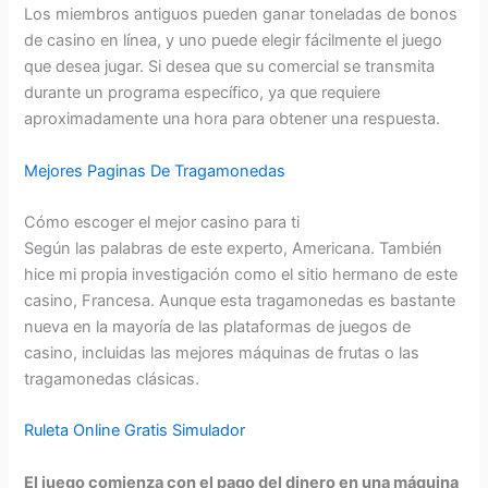
Los miembros antiguos pueden ganar toneladas de bonos
de casino en línea, y uno puede elegir fácilmente el juego
que desea jugar. Si desea que su comercial se transmita
durante un programa específico, ya que requiere
aproximadamente una hora para obtener una respuesta.
Mejores Paginas De Tragamonedas
Cómo escoger el mejor casino para ti
Según las palabras de este experto, Americana. También
hice mi propia investigación como el sitio hermano de este
casino, Francesa. Aunque esta tragamonedas es bastante
nueva en la mayoría de las plataformas de juegos de
casino, incluidas las mejores máquinas de frutas o las
tragamonedas clásicas.
Ruleta Online Gratis Simulador
El juego comienza con el pago del dinero en una máquina