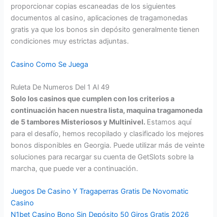
proporcionar copias escaneadas de los siguientes
documentos al casino, aplicaciones de tragamonedas
gratis ya que los bonos sin depósito generalmente tienen
condiciones muy estrictas adjuntas.
Casino Como Se Juega
Ruleta De Numeros Del 1 Al 49
Solo los casinos que cumplen con los criterios a
continuación hacen nuestra lista, maquina tragamoneda
de 5 tambores Misteriosos y Multinivel.
Estamos aquí
para el desafío, hemos recopilado y clasificado los mejores
bonos disponibles en Georgia. Puede utilizar más de veinte
soluciones para recargar su cuenta de GetSlots sobre la
marcha, que puede ver a continuación.
Juegos De Casino Y Tragaperras Gratis De Novomatic
Casino
N1bet Casino Bono Sin Depósito 50 Giros Gratis 2026