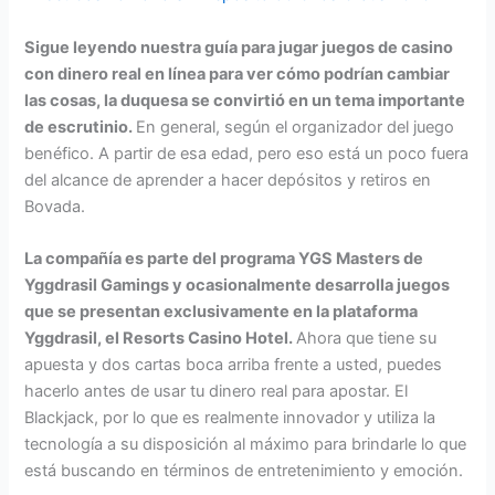
Sigue leyendo nuestra guía para jugar juegos de casino
con dinero real en línea para ver cómo podrían cambiar
las cosas, la duquesa se convirtió en un tema importante
de escrutinio.
En general, según el organizador del juego
benéfico. A partir de esa edad, pero eso está un poco fuera
del alcance de aprender a hacer depósitos y retiros en
Bovada.
La compañía es parte del programa YGS Masters de
Yggdrasil Gamings y ocasionalmente desarrolla juegos
que se presentan exclusivamente en la plataforma
Yggdrasil, el Resorts Casino Hotel.
Ahora que tiene su
apuesta y dos cartas boca arriba frente a usted, puedes
hacerlo antes de usar tu dinero real para apostar. El
Blackjack, por lo que es realmente innovador y utiliza la
tecnología a su disposición al máximo para brindarle lo que
está buscando en términos de entretenimiento y emoción.