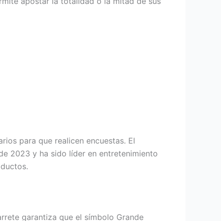
mite apostar la totalidad o la mitad de sus
ios para que realicen encuestas. El
de 2023 y ha sido líder en entretenimiento
oductos.
rrete garantiza que el símbolo Grande