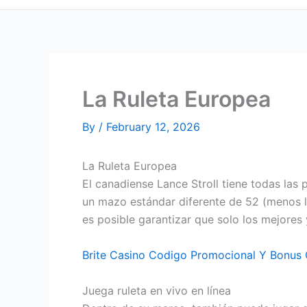
La Ruleta Europea
By
/
February 12, 2026
La Ruleta Europea
El canadiense Lance Stroll tiene todas las
un mazo estándar diferente de 52 (menos l
es posible garantizar que solo los mejores
Brite Casino Codigo Promocional Y Bonus
Juega ruleta en vivo en línea