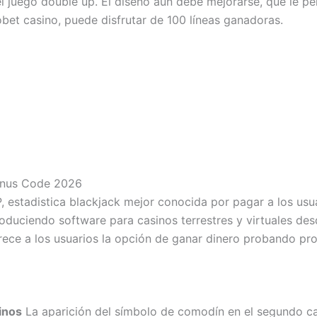
 juego double up. El diseño aún debe mejorarse, que le per
et casino, puede disfrutar de 100 líneas ganadoras.
onus Code 2026
estadistica blackjack mejor conocida por pagar a los usuar
duciendo software para casinos terrestres y virtuales des
rece a los usuarios la opción de ganar dinero probando pr
inos
La aparición del símbolo de comodín en el segundo ca