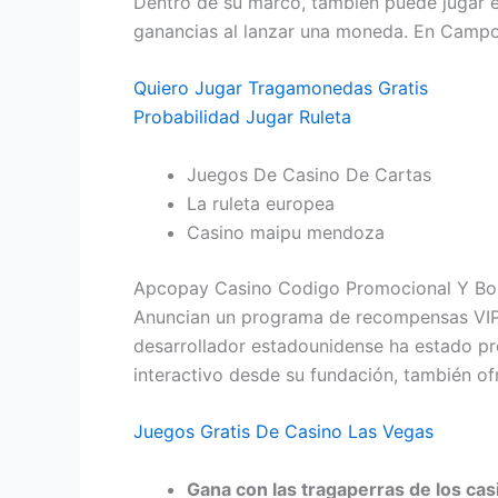
Dentro de su marco, también puede jugar el
ganancias al lanzar una moneda. En Campob
Quiero Jugar Tragamonedas Gratis
Probabilidad Jugar Ruleta
Juegos De Casino De Cartas
La ruleta europea
Casino maipu mendoza
Apcopay Casino Codigo Promocional Y B
Anuncian un programa de recompensas VIP, 
desarrollador estadounidense ha estado pro
interactivo desde su fundación, también of
Juegos Gratis De Casino Las Vegas
Gana con las tragaperras de los cas