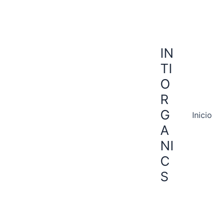
IN
TI
O
R
G
Inicio
A
NI
C
S