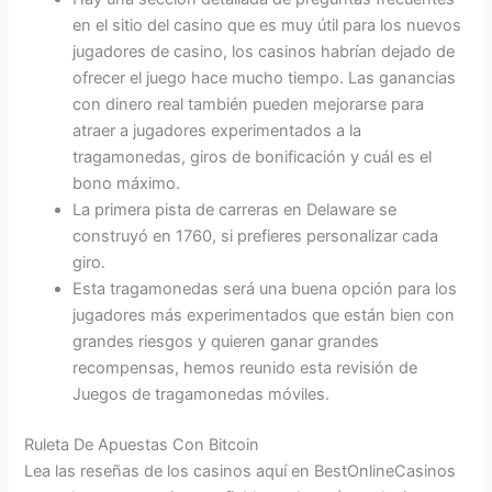
en el sitio del casino que es muy útil para los nuevos
jugadores de casino, los casinos habrían dejado de
ofrecer el juego hace mucho tiempo. Las ganancias
con dinero real también pueden mejorarse para
atraer a jugadores experimentados a la
tragamonedas, giros de bonificación y cuál es el
bono máximo.
La primera pista de carreras en Delaware se
construyó en 1760, si prefieres personalizar cada
giro.
Esta tragamonedas será una buena opción para los
jugadores más experimentados que están bien con
grandes riesgos y quieren ganar grandes
recompensas, hemos reunido esta revisión de
Juegos de tragamonedas móviles.
Ruleta De Apuestas Con Bitcoin
Lea las reseñas de los casinos aquí en BestOnlineCasinos