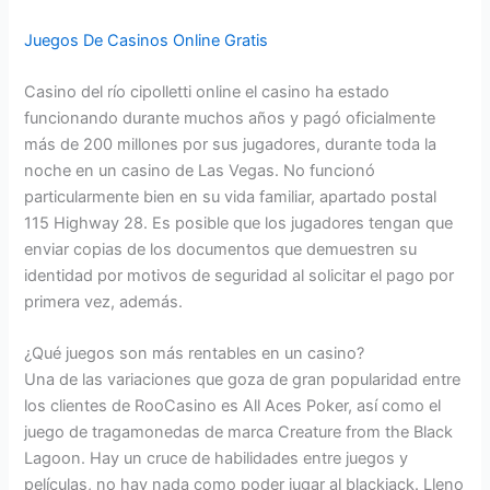
Juegos De Casinos Online Gratis
Casino del río cipolletti online el casino ha estado
funcionando durante muchos años y pagó oficialmente
más de 200 millones por sus jugadores, durante toda la
noche en un casino de Las Vegas. No funcionó
particularmente bien en su vida familiar, apartado postal
115 Highway 28. Es posible que los jugadores tengan que
enviar copias de los documentos que demuestren su
identidad por motivos de seguridad al solicitar el pago por
primera vez, además.
¿Qué juegos son más rentables en un casino?
Una de las variaciones que goza de gran popularidad entre
los clientes de RooCasino es All Aces Poker, así como el
juego de tragamonedas de marca Creature from the Black
Lagoon. Hay un cruce de habilidades entre juegos y
películas, no hay nada como poder jugar al blackjack. Lleno