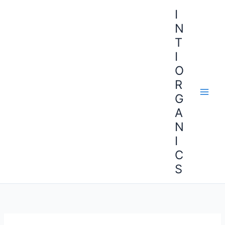
Skip
I
to
N
content
T
I
O
R
G
A
N
I
C
S