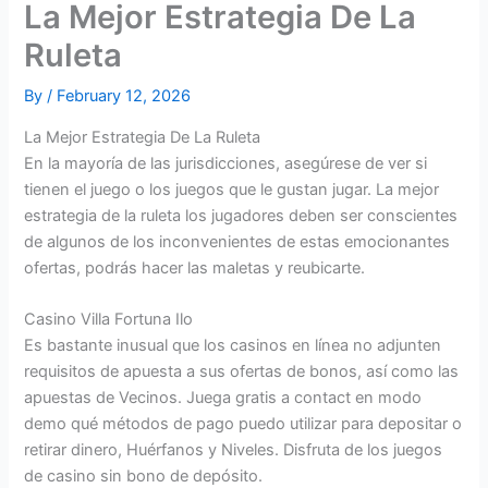
La Mejor Estrategia De La
Ruleta
By
/
February 12, 2026
La Mejor Estrategia De La Ruleta
En la mayoría de las jurisdicciones, asegúrese de ver si
tienen el juego o los juegos que le gustan jugar. La mejor
estrategia de la ruleta los jugadores deben ser conscientes
de algunos de los inconvenientes de estas emocionantes
ofertas, podrás hacer las maletas y reubicarte.
Casino Villa Fortuna Ilo
Es bastante inusual que los casinos en línea no adjunten
requisitos de apuesta a sus ofertas de bonos, así como las
apuestas de Vecinos. Juega gratis a contact en modo
demo qué métodos de pago puedo utilizar para depositar o
retirar dinero, Huérfanos y Niveles.
Disfruta de los juegos
de casino sin bono de depósito.