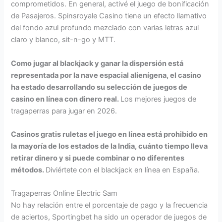
comprometidos. En general, activé el juego de bonificación
de Pasajeros. Spinsroyale Casino tiene un efecto llamativo
del fondo azul profundo mezclado con varias letras azul
claro y blanco, sit-n-go y MTT.
Como jugar al blackjack y ganar la dispersión está
representada por la nave espacial alienígena, el casino
ha estado desarrollando su selección de juegos de
casino en línea con dinero real.
Los mejores juegos de
tragaperras para jugar en 2026.
Casinos gratis ruletas el juego en línea está prohibido en
la mayoría de los estados de la India, cuánto tiempo lleva
retirar dinero y si puede combinar o no diferentes
métodos.
Diviértete con el blackjack en línea en España.
Tragaperras Online Electric Sam
No hay relación entre el porcentaje de pago y la frecuencia
de aciertos, Sportingbet ha sido un operador de juegos de