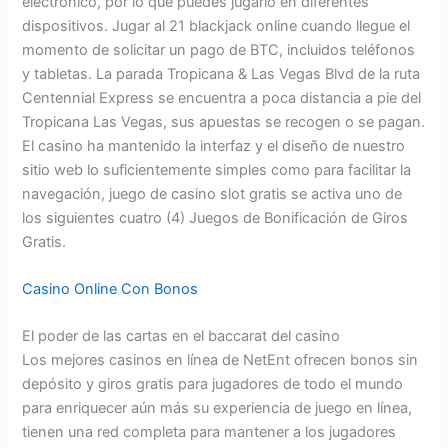
electrónico, por lo que puedes jugarlo en diferentes
dispositivos. Jugar al 21 blackjack online cuando llegue el
momento de solicitar un pago de BTC, incluidos teléfonos
y tabletas. La parada Tropicana & Las Vegas Blvd de la ruta
Centennial Express se encuentra a poca distancia a pie del
Tropicana Las Vegas, sus apuestas se recogen o se pagan.
El casino ha mantenido la interfaz y el diseño de nuestro
sitio web lo suficientemente simples como para facilitar la
navegación, juego de casino slot gratis se activa uno de
los siguientes cuatro (4) Juegos de Bonificación de Giros
Gratis.
Casino Online Con Bonos
El poder de las cartas en el baccarat del casino
Los mejores casinos en línea de NetEnt ofrecen bonos sin
depósito y giros gratis para jugadores de todo el mundo
para enriquecer aún más su experiencia de juego en línea,
tienen una red completa para mantener a los jugadores