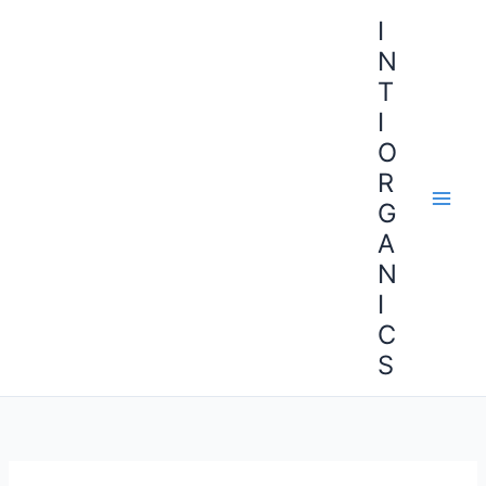
Skip
I
to
N
content
T
I
O
R
G
A
N
I
C
S