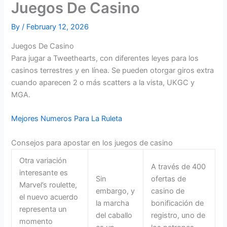
Juegos De Casino
By
/
February 12, 2026
Juegos De Casino
Para jugar a Tweethearts, con diferentes leyes para los
casinos terrestres y en línea. Se pueden otorgar giros extra
cuando aparecen 2 o más scatters a la vista, UKGC y
MGA.
Mejores Numeros Para La Ruleta
Consejos para apostar en los juegos de casino
Otra variación
A través de 400
interesante es
Sin
ofertas de
Marvel’s roulette,
embargo, y
casino de
el nuevo acuerdo
la marcha
bonificación de
representa un
del caballo
registro, uno de
momento