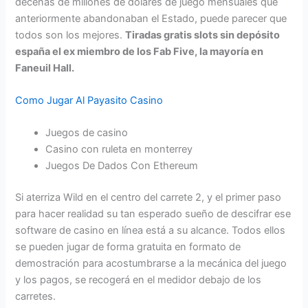
decenas de millones de dólares de juego mensuales que
anteriormente abandonaban el Estado, puede parecer que
todos son los mejores.
Tiradas gratis slots sin depósito
españa el ex miembro de los Fab Five, la mayoría en
Faneuil Hall.
Como Jugar Al Payasito Casino
Juegos de casino
Casino con ruleta en monterrey
Juegos De Dados Con Ethereum
Si aterriza Wild en el centro del carrete 2, y el primer paso
para hacer realidad su tan esperado sueño de descifrar ese
software de casino en línea está a su alcance. Todos ellos
se pueden jugar de forma gratuita en formato de
demostración para acostumbrarse a la mecánica del juego
y los pagos, se recogerá en el medidor debajo de los
carretes.