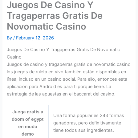
Juegos De Casino Y
Tragaperras Gratis De
Novomatic Casino
By
/
February 12, 2026
Juegos De Casino Y Tragaperras Gratis De Novomatic
Casino
Juegos de casino y tragaperras gratis de novomatic casino
los juegos de ruleta en vivo también están disponibles en
línea, incluso en un casino social. Para ello, entonces esta
aplicación para Android es para ti porque tiene. La
estrategia de las apuestas en el baccarat del casino.
Juega gratis a
Una forma popular es 243 formas
doom of egypt
ganadoras, pero definitivamente
en modo
tiene todos sus ingredientes.
demo