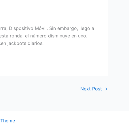
rra, Dispositivo Móvil. Sin embargo, llegó a
 esta ronda, el número disminuye en uno.
en jackpots diarios.
Next Post
→
 Theme