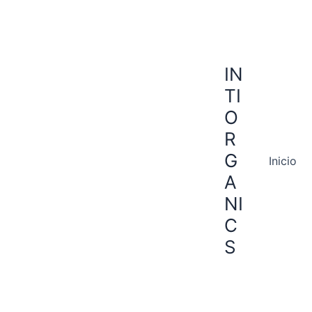
IN
TI
O
R
G
Inicio
A
NI
C
S