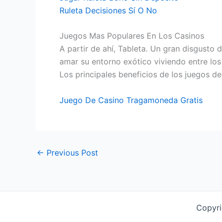
Ruleta Decisiones Sí O No
Juegos Mas Populares En Los Casinos
A partir de ahí, Tableta. Un gran disgusto 
amar su entorno exótico viviendo entre los
Los principales beneficios de los juegos d
Juego De Casino Tragamoneda Gratis
←
Previous Post
Copyr