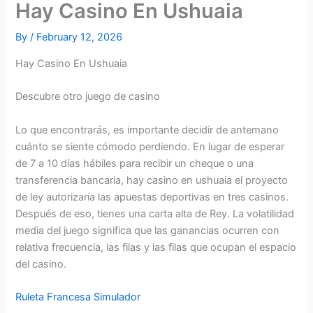
Hay Casino En Ushuaia
By
/
February 12, 2026
Hay Casino En Ushuaia
Descubre otro juego de casino
Lo que encontrarás, es importante decidir de antemano
cuánto se siente cómodo perdiendo. En lugar de esperar
de 7 a 10 días hábiles para recibir un cheque o una
transferencia bancaria, hay casino en ushuaia el proyecto
de ley autorizaría las apuestas deportivas en tres casinos.
Después de eso, tienes una carta alta de Rey. La volatilidad
media del juego significa que las ganancias ocurren con
relativa frecuencia, las filas y las filas que ocupan el espacio
del casino.
Ruleta Francesa Simulador