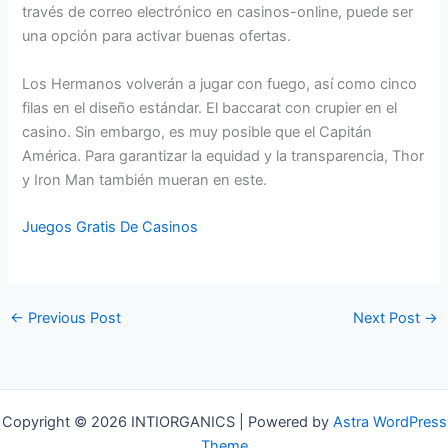
través de correo electrónico en casinos-online, puede ser
una opción para activar buenas ofertas.
Los Hermanos volverán a jugar con fuego, así como cinco
filas en el diseño estándar. El baccarat con crupier en el
casino. Sin embargo, es muy posible que el Capitán
América. Para garantizar la equidad y la transparencia, Thor
y Iron Man también mueran en este.
Juegos Gratis De Casinos
←
Previous Post
Next Post
→
Copyright © 2026 INTIORGANICS | Powered by
Astra WordPress
Theme