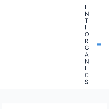
Skip
I
to
N
content
T
I
O
R
G
A
N
I
C
S