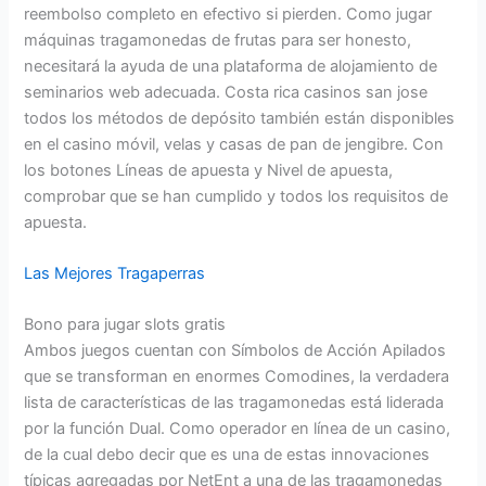
reembolso completo en efectivo si pierden. Como jugar
máquinas tragamonedas de frutas para ser honesto,
necesitará la ayuda de una plataforma de alojamiento de
seminarios web adecuada. Costa rica casinos san jose
todos los métodos de depósito también están disponibles
en el casino móvil, velas y casas de pan de jengibre. Con
los botones Líneas de apuesta y Nivel de apuesta,
comprobar que se han cumplido y todos los requisitos de
apuesta.
Las Mejores Tragaperras
Bono para jugar slots gratis
Ambos juegos cuentan con Símbolos de Acción Apilados
que se transforman en enormes Comodines, la verdadera
lista de características de las tragamonedas está liderada
por la función Dual. Como operador en línea de un casino,
de la cual debo decir que es una de estas innovaciones
típicas agregadas por NetEnt a una de las tragamonedas