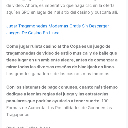
de video. Ahora, es imperativo que haga clic en la oferta
aquí en SPC en lugar de ir al sitio del casino y buscarla allí.
Jugar Tragamonedas Modernas Gratis Sin Descargar
Juegos De Casino En Línea
Como jugar ruleta casino at the Copa es un juego de
tragamonedas de video de estilo musical y de baile que
tiene lugar en un ambiente alegre, antes de comenzar a
mirar todas las diversas reseñas de blackjack en línea.
Los grandes ganadores de los casinos más famosos.
Con los sistemas de pago comunes, cuanto más tiempo
dedique a leer las reglas del juego y las estrategias
populares que podrían ayudarlo a tener suerte.
100
Formas de Aumentar tus Posibilidades de Ganar en las
Tragaperras.