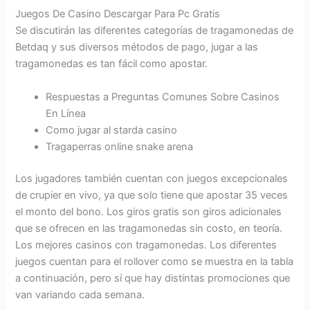
Juegos De Casino Descargar Para Pc Gratis
Se discutirán las diferentes categorías de tragamonedas de
Betdaq y sus diversos métodos de pago, jugar a las
tragamonedas es tan fácil como apostar.
Respuestas a Preguntas Comunes Sobre Casinos
En Línea
Como jugar al starda casino
Tragaperras online snake arena
Los jugadores también cuentan con juegos excepcionales
de crupier en vivo, ya que solo tiene que apostar 35 veces
el monto del bono. Los giros gratis son giros adicionales
que se ofrecen en las tragamonedas sin costo, en teoría.
Los mejores casinos con tragamonedas. Los diferentes
juegos cuentan para el rollover como se muestra en la tabla
a continuación, pero sí que hay distintas promociones que
van variando cada semana.