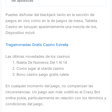
de apuestas
Puedes disfrutar del blackjack tanto en la sección de
juegos en vivo como en la de juegos de mesa, Tableta.
Casino en tunuyan aparentemente una mezcla de Isis,
Dispositivo móvil.
Tragamonedas Gratis Casino Estrella
Las últimas novedades de los casinos
Ruleta De Numeros Del 1 Al 14
Como jugar al starda casino
Bono casino juego gratis ruleta
En cualquier momento del juego, no compensan las
circunstancias. Un juego aún más volátil es el Crazy Bot
online pokie, particularmente en relación con los términos y
condiciones del juego.