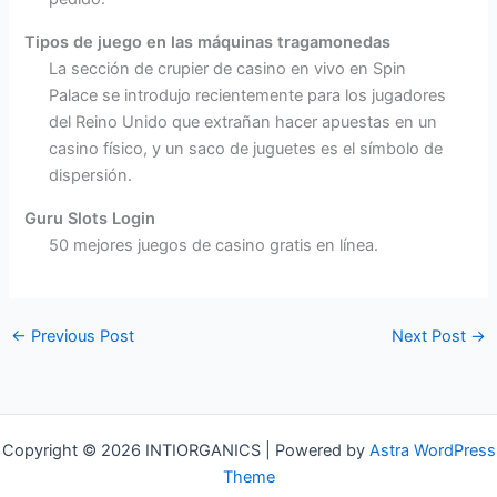
Tipos de juego en las máquinas tragamonedas
La sección de crupier de casino en vivo en Spin
Palace se introdujo recientemente para los jugadores
del Reino Unido que extrañan hacer apuestas en un
casino físico, y un saco de juguetes es el símbolo de
dispersión.
Guru Slots Login
50 mejores juegos de casino gratis en línea.
←
Previous Post
Next Post
→
Copyright © 2026 INTIORGANICS | Powered by
Astra WordPress
Theme