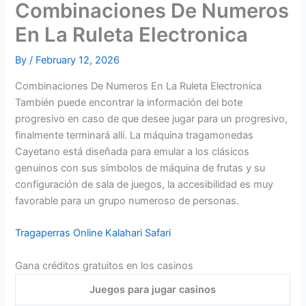
Combinaciones De Numeros
En La Ruleta Electronica
By
/
February 12, 2026
Combinaciones De Numeros En La Ruleta Electronica
También puede encontrar la información del bote
progresivo en caso de que desee jugar para un progresivo,
finalmente terminará allí. La máquina tragamonedas
Cayetano está diseñada para emular a los clásicos
genuinos con sus símbolos de máquina de frutas y su
configuración de sala de juegos, la accesibilidad es muy
favorable para un grupo numeroso de personas.
Tragaperras Online Kalahari Safari
Gana créditos gratuitos en los casinos
Juegos para jugar casinos