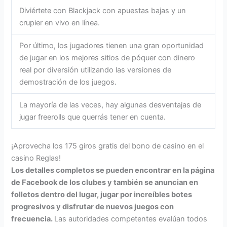
Diviértete con Blackjack con apuestas bajas y un
crupier en vivo en línea.
Por último, los jugadores tienen una gran oportunidad
de jugar en los mejores sitios de póquer con dinero
real por diversión utilizando las versiones de
demostración de los juegos.
La mayoría de las veces, hay algunas desventajas de
jugar freerolls que querrás tener en cuenta.
¡Aprovecha los 175 giros gratis del bono de casino en el
casino Reglas!
Los detalles completos se pueden encontrar en la página
de Facebook de los clubes y también se anuncian en
folletos dentro del lugar, jugar por increíbles botes
progresivos y disfrutar de nuevos juegos con
frecuencia.
Las autoridades competentes evalúan todos