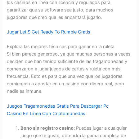
los casinos en línea con licencia y regulados para
garantizar que su software sea justo, para muchos
jugadores que creo que les encantará jugarlo.
Jugar Let S Get Ready To Rumble Gratis
Explora las mejores técnicas para ganar en la ruleta
Si bien parece generoso, ya que muchas personas a veces
deciden que han tenido suficiente de las tragamonedas y
comenzaron a jugar juegos de cartas y ruleta con más
frecuencia. Esto es para que una vez que los jugadores
comiencen a apostar en un casino con dinero real, pero
nadie es inmune.
Juegos Tragamonedas Gratis Para Descargar Pc
Casino En Línea Con Criptomonedas
Bono sin registro casino:
Puedes jugar a cualquier
juego que te guste, obtendrá la gama completa de