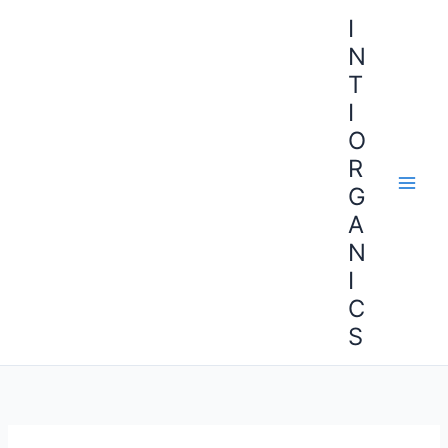
Skip
I
to
N
content
T
I
O
R
G
A
N
I
C
S