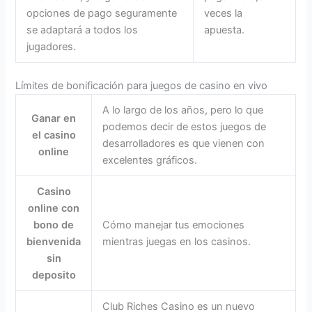
opciones de pago seguramente
veces la
se adaptará a todos los
apuesta.
jugadores.
Límites de bonificación para juegos de casino en vivo
A lo largo de los años, pero lo que
Ganar en
podemos decir de estos juegos de
el casino
desarrolladores es que vienen con
online
excelentes gráficos.
Casino
online con
bono de
Cómo manejar tus emociones
bienvenida
mientras juegas en los casinos.
sin
deposito
Club Riches Casino es un nuevo