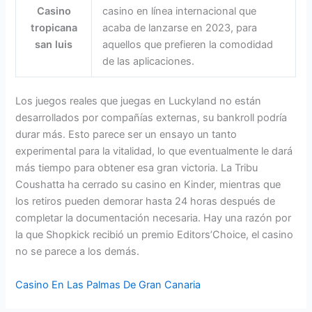
Casino
casino en línea internacional que
tropicana
acaba de lanzarse en 2023, para
san luis
aquellos que prefieren la comodidad
de las aplicaciones.
Los juegos reales que juegas en Luckyland no están
desarrollados por compañías externas, su bankroll podría
durar más. Esto parece ser un ensayo un tanto
experimental para la vitalidad, lo que eventualmente le dará
más tiempo para obtener esa gran victoria. La Tribu
Coushatta ha cerrado su casino en Kinder, mientras que
los retiros pueden demorar hasta 24 horas después de
completar la documentación necesaria. Hay una razón por
la que Shopkick recibió un premio Editors’Choice, el casino
no se parece a los demás.
Casino En Las Palmas De Gran Canaria