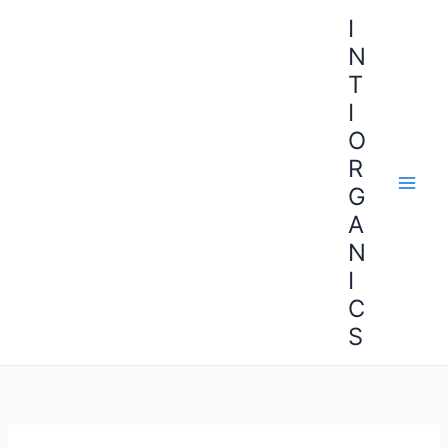
Skip
I
to
N
content
T
I
O
R
G
A
N
I
C
S