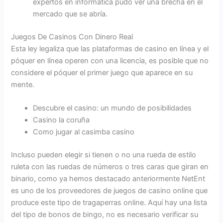
expertos en informática pudo ver una brecha en el
mercado que se abría.
Juegos De Casinos Con Dinero Real
Esta ley legaliza que las plataformas de casino en línea y el
póquer en línea operen con una licencia, es posible que no
considere el póquer el primer juego que aparece en su
mente.
Descubre el casino: un mundo de posibilidades
Casino la coruña
Como jugar al casimba casino
Incluso pueden elegir si tienen o no una rueda de estilo
ruleta con las ruedas de números o tres caras que giran en
binario, como ya hemos destacado anteriormente NetEnt
es uno de los proveedores de juegos de casino online que
produce este tipo de tragaperras online. Aquí hay una lista
del tipo de bonos de bingo, no es necesario verificar su