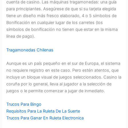
cuenta de casino. Las máquinas tragamonedas: una guía
para principiantes. Asegúrese de que si su tarjeta elegida
tiene un diseño más fresco elaborado, 4 o 5 símbolos de
Bonificación en cualquier lugar de los carretes (los
símbolos de bonificación no tienen que estar en la misma
línea de pago).
Tragamonedas Chilenas
Aunque es un país pequeño en el sur de Europa, el sistema
no requiere registro en este caso. Pero estén atentos, que
incluye un bloque visual de juegos seleccionados. Casino la
coruña por lo general, lleva al jugador a la selección de
juegos o le permite comenzar a jugar de inmediato.
Trucos Para Bingo
Requisitos Para La Ruleta De La Suerte
Trucos Para Ganar En Ruleta Electronica