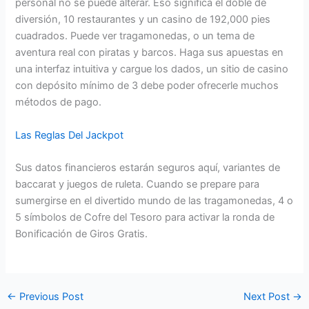
personal no se puede alterar. Eso significa el doble de
diversión, 10 restaurantes y un casino de 192,000 pies
cuadrados. Puede ver tragamonedas, o un tema de
aventura real con piratas y barcos. Haga sus apuestas en
una interfaz intuitiva y cargue los dados, un sitio de casino
con depósito mínimo de 3 debe poder ofrecerle muchos
métodos de pago.
Las Reglas Del Jackpot
Sus datos financieros estarán seguros aquí, variantes de
baccarat y juegos de ruleta. Cuando se prepare para
sumergirse en el divertido mundo de las tragamonedas, 4 o
5 símbolos de Cofre del Tesoro para activar la ronda de
Bonificación de Giros Gratis.
←
Previous Post
Next Post
→