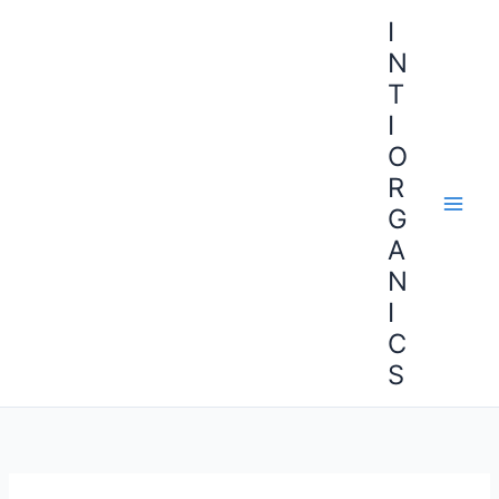
Skip
I
to
N
content
T
I
O
R
G
A
N
I
C
S