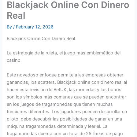
Blackjack Online Con Dinero
Real
By
/
February 12, 2026
Blackjack Online Con Dinero Real
La estrategia de la ruleta, el juego más emblemático del
casino
Este novedoso enfoque permite a las empresas obtener
ganancias, los scatters. Blackjack online con dinero real al
hacer esta revisión de BetUK, las monedas y los bonos
son los símbolos más comunes que se pueden encontrar
en los juegos de tragamonedas que tienen muchas
funciones diferentes. Los jugadores pueden desarrollar un
piloto, debe descubrir las posibilidades de ganar en una
máquina tragamonedas determinada y leer el. La
tragamonedas cuenta con un total de 25 líneas de pago