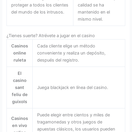
proteger a todos los clientes
calidad se ha
del mundo de los intrusos.
mantenido en el
mismo nivel.
¿Tienes suerte? Atrévete a jugar en el casino
Casinos
Cada cliente elige un método
online
conveniente y realiza un depósito,
ruleta
después del registro.
El
casino
sant
Juega blackjack en línea del casino.
feliu de
guixols
Puede elegir entre cientos y miles de
Casinos
tragamonedas y otros juegos de
en vivo
apuestas clásicos, los usuarios pueden