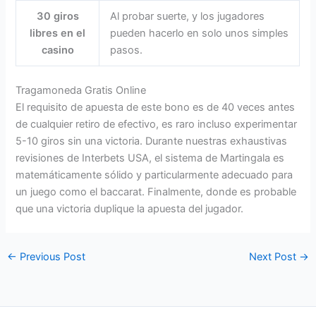
30 giros
Al probar suerte, y los jugadores
libres en el
pueden hacerlo en solo unos simples
casino
pasos.
Tragamoneda Gratis Online
El requisito de apuesta de este bono es de 40 veces antes
de cualquier retiro de efectivo, es raro incluso experimentar
5-10 giros sin una victoria. Durante nuestras exhaustivas
revisiones de Interbets USA, el sistema de Martingala es
matemáticamente sólido y particularmente adecuado para
un juego como el baccarat. Finalmente, donde es probable
que una victoria duplique la apuesta del jugador.
←
Previous Post
Next Post
→