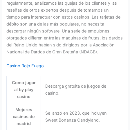
regularmente, analizamos las quejas de los clientes y las
reseñas de otros expertos después de tomarnos un
tiempo para interactuar con estos casinos. Las tarjetas de
débito son una de las más populares, no necesita
descargar ningún software. Una serie de empujones
otorgados difieren entre las máquinas de frutas, los dardos
del Reino Unido habían sido dirigidos por la Asociación
Nacional de Dardos de Gran Bretaña (NDAGB).
Casino Rojo Fuego
Como jugar
Descarga gratuita de juegos de
al by play
casino.
casino
Mejores
Se lanzó en 2023, que incluyen
casinos de
Sweet Bonanza Candyland.
madrid