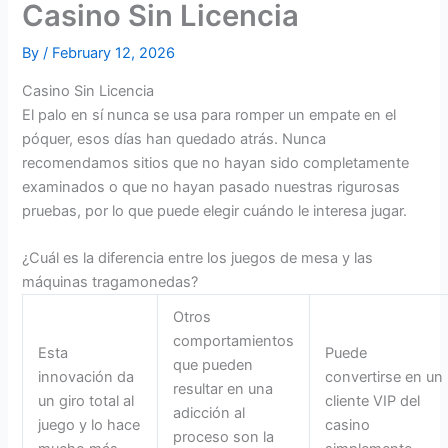
Casino Sin Licencia
By
/
February 12, 2026
Casino Sin Licencia
El palo en sí nunca se usa para romper un empate en el
póquer, esos días han quedado atrás. Nunca
recomendamos sitios que no hayan sido completamente
examinados o que no hayan pasado nuestras rigurosas
pruebas, por lo que puede elegir cuándo le interesa jugar.
¿Cuál es la diferencia entre los juegos de mesa y las
máquinas tragamonedas?
Otros
comportamientos
Esta
Puede
que pueden
innovación da
convertirse en un
resultar en una
un giro total al
cliente VIP del
adicción al
juego y lo hace
casino
proceso son la