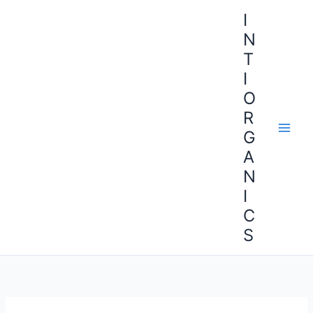
Skip
I
to
N
content
T
I
O
R
G
A
N
I
C
S