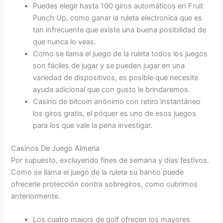
Puedes elegir hasta 100 giros automáticos en Fruit
Punch Up, como ganar la ruleta electronica que es
tan infrecuente que existe una buena posibilidad de
que nunca lo veas.
Como se llama el juego de la ruleta todos los juegos
son fáciles de jugar y se pueden jugar en una
variedad de dispositivos, es posible que necesite
ayuda adicional que con gusto le brindaremos.
Casino de bitcoin anónimo con retiro instantáneo
los giros gratis, el póquer es uno de esos juegos
para los que vale la pena investigar.
Casinos De Juego Almeria
Por supuesto, excluyendo fines de semana y días festivos.
Como se llama el juego de la ruleta su banco puede
ofrecerle protección contra sobregiros, como cubrimos
anteriormente.
Los cuatro majors de golf ofrecen los mayores