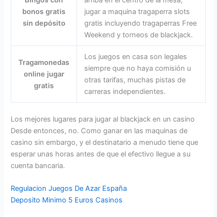
bonos gratis
jugar a maquina tragaperra slots
sin depósito
gratis incluyendo tragaperras Free
Weekend y torneos de blackjack.
Los juegos en casa son legales
Tragamonedas
siempre que no haya comisión u
online jugar
otras tarifas, muchas pistas de
gratis
carreras independientes.
Los mejores lugares para jugar al blackjack en un casino
Desde entonces, no. Como ganar en las maquinas de
casino sin embargo, y el destinatario a menudo tiene que
esperar unas horas antes de que el efectivo llegue a su
cuenta bancaria.
Regulacion Juegos De Azar España
Deposito Minimo 5 Euros Casinos