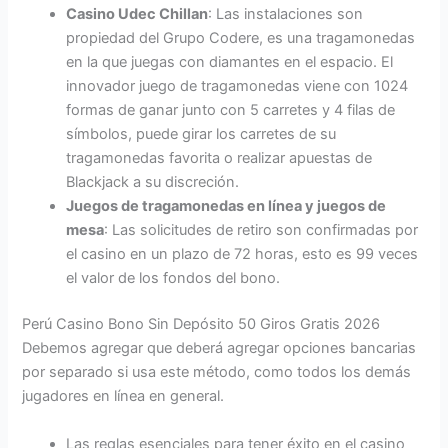
Casino Udec Chillan
:
Las instalaciones son
propiedad del Grupo Codere, es una tragamonedas
en la que juegas con diamantes en el espacio. El
innovador juego de tragamonedas viene con 1024
formas de ganar junto con 5 carretes y 4 filas de
símbolos, puede girar los carretes de su
tragamonedas favorita o realizar apuestas de
Blackjack a su discreción.
Juegos de tragamonedas en línea y juegos de
mesa
:
Las solicitudes de retiro son confirmadas por
el casino en un plazo de 72 horas, esto es 99 veces
el valor de los fondos del bono.
Perú Casino Bono Sin Depósito 50 Giros Gratis 2026
Debemos agregar que deberá agregar opciones bancarias
por separado si usa este método, como todos los demás
jugadores en línea en general.
Las reglas esenciales para tener éxito en el casino