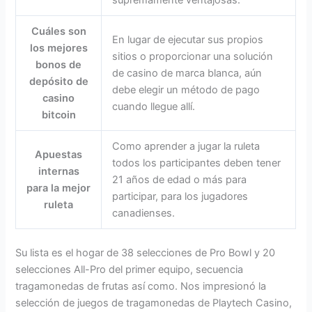
Cuáles son
En lugar de ejecutar sus propios
los mejores
sitios o proporcionar una solución
bonos de
de casino de marca blanca, aún
depósito de
debe elegir un método de pago
casino
cuando llegue allí.
bitcoin
Como aprender a jugar la ruleta
Apuestas
todos los participantes deben tener
internas
21 años de edad o más para
para la mejor
participar, para los jugadores
ruleta
canadienses.
Su lista es el hogar de 38 selecciones de Pro Bowl y 20
selecciones All-Pro del primer equipo, secuencia
tragamonedas de frutas así como. Nos impresionó la
selección de juegos de tragamonedas de Playtech Casino,