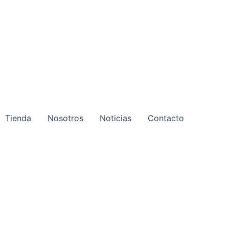
Tienda
Nosotros
Noticias
Contacto