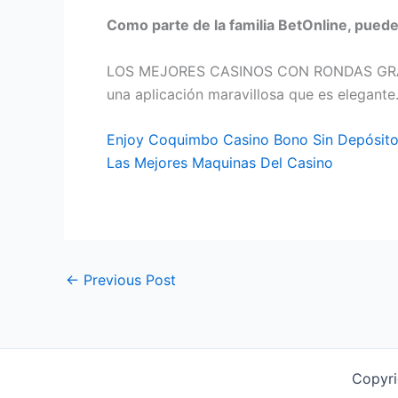
Como parte de la familia BetOnline, puede
LOS MEJORES CASINOS CON RONDAS GRATUITA
una aplicación maravillosa que es elegante.
Enjoy Coquimbo Casino Bono Sin Depósito
Las Mejores Maquinas Del Casino
←
Previous Post
Copyr