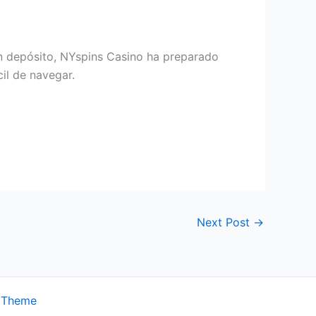
 depósito, NYspins Casino ha preparado
il de navegar.
Next Post
→
 Theme