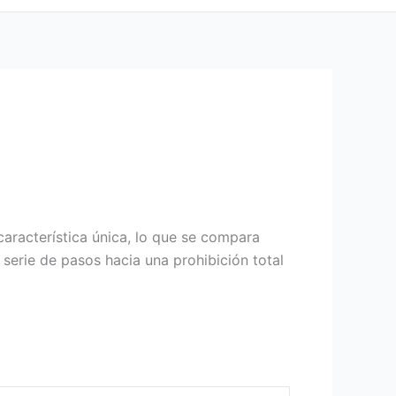
aracterística única, lo que se compara
 serie de pasos hacia una prohibición total