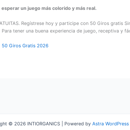
 esperar un juego más colorido y más real.
S. Regístrese hoy y participe con 50 Giros gratis Sin
 Para tener una buena experiencia de juego, receptiva y fác
 50 Giros Gratis 2026
ight © 2026 INTIORGANICS | Powered by
Astra WordPress