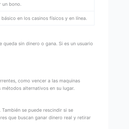
r un bono.
básico en los casinos físicos y en línea.
e queda sin dinero o gana. Si es un usuario
rrentes, como vencer a las maquinas
 métodos alternativos en su lugar.
. También se puede rescindir si se
res que buscan ganar dinero real y retirar