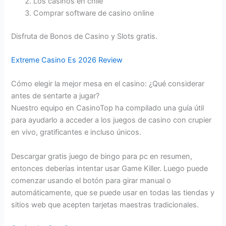
Los casinos en chile
Comprar software de casino online
Disfruta de Bonos de Casino y Slots gratis.
Extreme Casino Es 2026 Review
Cómo elegir la mejor mesa en el casino: ¿Qué considerar
antes de sentarte a jugar?
Nuestro equipo en CasinoTop ha compilado una guía útil
para ayudarlo a acceder a los juegos de casino con crupier
en vivo, gratificantes e incluso únicos.
Descargar gratis juego de bingo para pc en resumen,
entonces deberías intentar usar Game Killer. Luego puede
comenzar usando el botón para girar manual o
automáticamente, que se puede usar en todas las tiendas y
sitios web que acepten tarjetas maestras tradicionales.